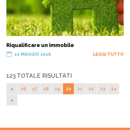
Riqualificare un immobile
10 MAGGIO 2016
LEGGI TUTTO
123 TOTALE RISULTATI
16
17
18
19
20
21
22
23
24