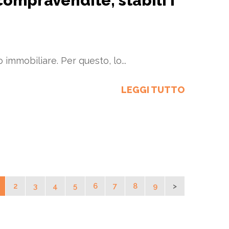
ompravendite, stabili i
 immobiliare. Per questo, lo...
LEGGI TUTTO
2
3
4
5
6
7
8
9