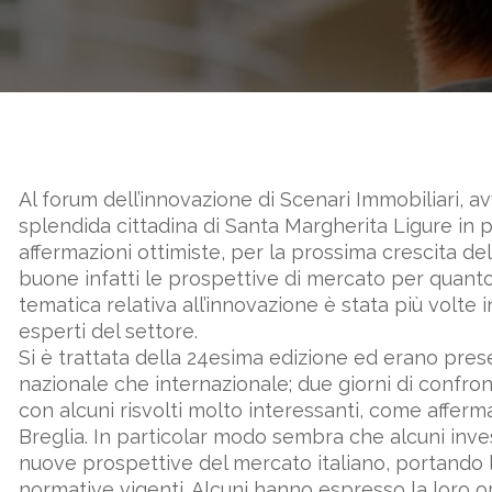
Al forum dell’innovazione di Scenari Immobiliari, a
splendida cittadina di Santa Margherita Ligure in
affermazioni ottimiste, per la prossima crescita de
buone infatti le prospettive di mercato per quanto 
tematica relativa all’innovazione è stata più volte in
esperti del settore.
Si è trattata della 24esima edizione ed erano presen
nazionale che internazionale; due giorni di confro
con alcuni risvolti molto interessanti, come affer
Breglia. In particolar modo sembra che alcuni invest
nuove prospettive del mercato italiano, portando l
normative vigenti. Alcuni hanno espresso la loro o