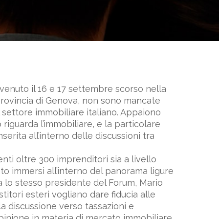
vvenuto il 16 e 17 settembre scorso nella
 provincia di Genova, non sono mancate
l settore immobiliare italiano. Appaiono
riguarda l’immobiliare, e la particolare
serita all’interno delle discussioni tra
ti oltre 300 imprenditori sia a livello
nto immersi all’interno del panorama ligure
ma lo stesso presidente del Forum, Mario
itori esteri vogliano dare fiducia alle
a discussione verso tassazioni e
pinione in materia di mercato immobiliare